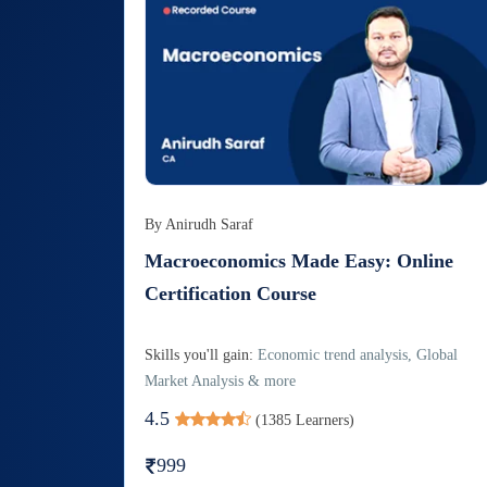
By
Anirudh Saraf
Macroeconomics Made Easy: Online
Certification Course
Skills you'll gain:
Economic trend analysis, Global
Market Analysis & more
4.5
(
1385
Learners)
999