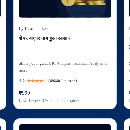
By
Elearnmarkets
शेयर बाज़ार अब हुआ आसान
Skills you'll gain:
EIC Analysis, Technical Analysis &
more
4.3
(
49840
Learners)
999
Basic
Level
•
02
+
hours to complete