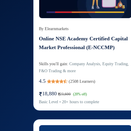
By
Elearnmarkets
Online NSE Academy Certified Capital
Market Professional (E-NCCMP)
Skills you'll gain:
Company Analysis, Equity Trading,
F&O Trading & more
4.5
(
2508
Learners)
18,880
23,600
(
20
% off)
Basic
Level
•
20
+
hours to complete