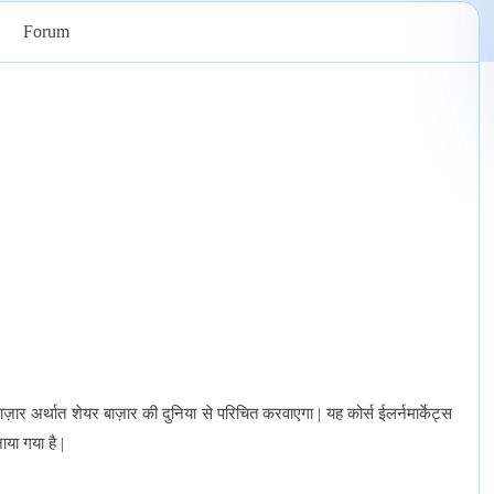
Forum
ाज़ार
अर्थात
शेयर
बाज़ार
की
दुनिया
से
परिचित
करवाएगा
यह
कोर्स
ईलर्नमार्केट्स
|
ाया
गया
है
|