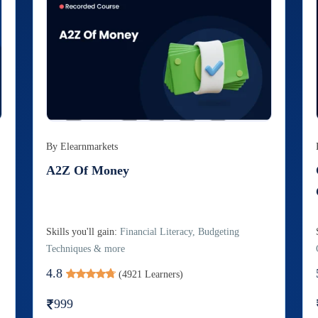
By
Elearnmarkets
A2Z Of Money
Skills you'll gain:
Financial Literacy, Budgeting
Techniques & more
4.8
(
4921
Learners)
999