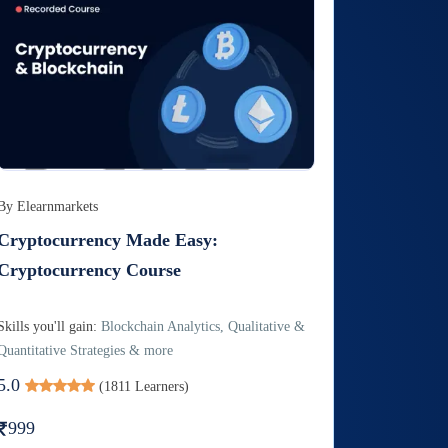
By
Elearnmarkets
Cryptocurrency Made Easy:
Cryptocurrency Course
Skills you'll gain:
Blockchain Analytics, Qualitative &
Quantitative Strategies & more
5.0
(
1811
Learners)
999