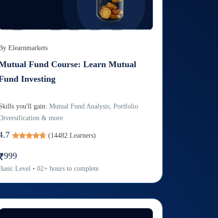
By
Elearnmarkets
Mutual Fund Course: Learn Mutual
Fund Investing
Skills you'll gain:
Mutual Fund Analysis, Portfolio
Diversification & more
4.7
(
14482
Learners)
999
Basic
Level
•
02
+
hours to complete