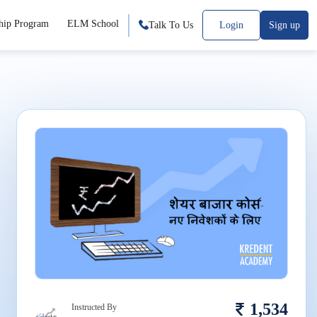
hip Program
ELM School
Talk To Us
Login
Sign up
1,534
Instructed By