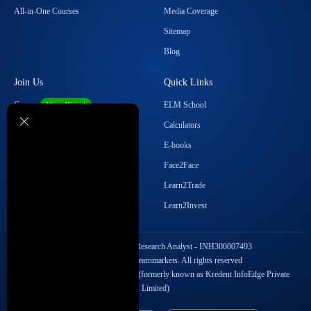
All-in-One Courses
Media Coverage
Sitemap
Blog
Join Us
Quick Links
Career
ELM School
We are Hiring!
Become our Affiliate
Calculators
Student Ambassador Program
E-books
Partner with Us
Face2Face
Contact Us
Learn2Trade
Regulatory Details
Learn2Invest
SEBI Registration No. Research Analyst - INH300007493
Copyright © 2026 Elearnmarkets. All rights reserved
StockEdge Fintech Private Limited (formerly known as Kredent InfoEdge Private
Limited)