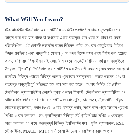
What Will You Learn?
স্টক মার্কেটের টেকনিকাল অ্যানালাইসিস মার্কেটের প্রগতিশীল দামের মুভমেন্টের ওপর
ভিত্তি করে করা হয়ে থাকে যা কখনোই একই চরিত্রের হয়ে থাকে না কারণ তা সর্বদা
পরিবর্তনশীল | এই কোর্সটি মার্কেটের দামের বিভিন্ন পর্যায় এবং তার মোমেন্টামের নিরিখে
ডিমান্ড (চাহিদা ) এবং সাপ্লাই ( যোগান ) এর ওপর বিশেষ নজর রেখে নির্মাণ করা হয়েছে |
আমাদের বিশ্বাস শিক্ষার্থীগণ এই কোর্সের মাধ্যমে মার্কেটের বিভিন্ন পর্যায় ও প্রকৃতিকে
উপযুক্ত "টুলস" ( টেকনিকাল অ্যানালাইসিস এর উপযোগী সরঞ্জাম ) এর ব্যবহারের দ্বারা
মার্কেটের বিভিন্ন পর্যায়ের বিভিন্ন প্রকার প্রবণতার সনাক্তকরণ করতে পারবেন এবং যা
অত্যন্ত অন্তর্দৃষ্টিপূর্ণ অভিজ্ঞতা হবে বলে মনে করা হচ্ছে | বাংলায় নির্মিত এই বেসিক
টেকনিকাল অ্যানালাইসিস কোর্সের দ্বারা একজন শিক্ষার্থী টেকনিকাল অ্যানালিসিস এর
মৌলিক দিক গুলির সাথে দামের সাপোর্ট এবং রেসিস্টেন্স, ডাও তত্ত্ব, ট্রেন্ডলাইন, ট্রেন্ড
লাইনের ভ্যালিডিটি, গ্যাপ থিওরি ও তার বিভিন্ন পর্যায়, স্থান কাল পাত্র বিশেষে গ্যাপের
বৈশিষ্ট ও তার ফলাফল এবং ক্লাসিক্যাল বিভিন্ন চার্ট প্যাটার্ন তার বৈশিষ্ট ও গুরুত্ত্বের
সাথে ফলাফল এর সাথে গুরুত্বপূর্ণ বিভিন্ন ইনডিকেটর যথা : মুভিং অ্যাভারেজ, RSI,
স্টোকাস্টিক, MACD, MFI ( মানি ফ্লো ইনডেক্স ), বোলিঙ্গার ব্যান্ড ও তার