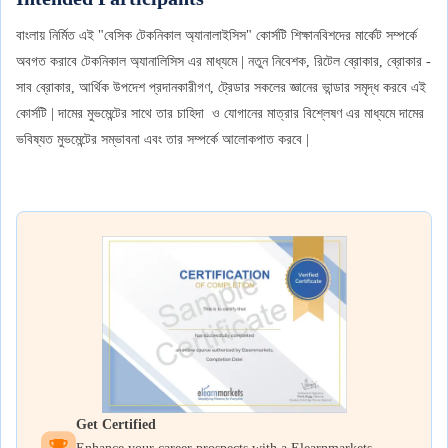
বাংলায় নির্মিত এই "বেসিক টেকনিকাল অ্যানালাইসিস" কোর্সটি শিক্ষানবিশদের মার্কেট সম্পর্কে
অবগত করাবে টেকনিকাল অ্যানালিসিস এর মাধ্যমে | নতুন নিবেশক, রিটেল ব্রোকার, ব্রোকার -
সাব ব্রোকার, আর্থিক উপদেশ প্রদানকারীগণ, ট্রেডার সকলের জ্ঞানের ভান্ডার সমৃদ্ধ করবে এই
কোর্সটি | দামের মুভমেন্টের সাথে তার চাহিদা ও যোগানের মাত্রার বিশ্লেষণ এর মাধ্যমে দামের
ভবিষ্যত মুভমেন্টের সম্ভাবনা এবং তার সম্পর্কে আলোকপাত করবে |
Get Certified