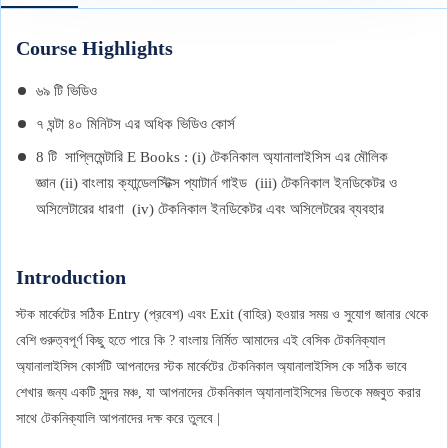
Course Highlights
৬৯ টি ভিডিও
৭ ঘন্টা ৪০ মিনিটস এর অধিক ভিডিও কোর্স
8 টি সাপ্লিমেন্টারি E Books : (i) টেকনিকাল অ্যানালাইসিস এর মৌলিক
জ্ঞান (ii) বাংলায় ক্যান্ডেলস্টিক্স প্যাটার্ন গাইড (iii) টেকনিকাল ইনডিকেটর ও
অসিলেটারের ধারণা (iv) টেকনিকাল ইনডিকেটর এবং অসিলেটরের ব্যবহার
Introduction
স্টক মার্কেটের সঠিক Entry (প্রবেশ) এবং Exit (বাহির) হওয়ার সময় ও সুযোগ জানার থেকে
বেশি গুরুত্বপূর্ণ কিছু হতে পারে কি ? বাংলায় নির্মিত আমাদের এই বেসিক টেকনিক্যাল
অ্যানালাইসিস কোর্সটি আপনাদের স্টক মার্কেটের টেকনিকাল অ্যানালাইসিস কে সঠিক ভাবে
শেখার জন্য একটি সুন্দর মঞ্চ, যা আপনাদের টেকনিকাল অ্যানালাইসিসের ভিতকে মজবুত করার
সাথে টেকনিক্যালি আপনাদের দক্ষ করে তুলবে |