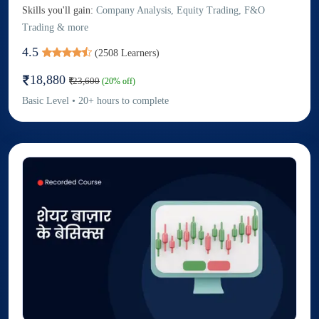
Skills you'll gain:
Company Analysis, Equity Trading, F&O
Trading & more
4.5
(
2508
Learners)
18,880
23,600
(
20
% off)
Basic
Level
•
20
+
hours to complete