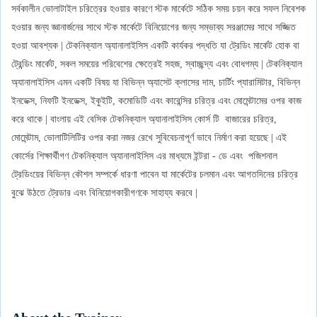
সর্বকালীন ভোলাটাইল চরিত্রের হওয়ার কারণে স্টক মার্কেটে সঠিক সময় চয়ন করে সফল নিবেশক
হওয়ার জন্য জ্ঞানার্জনের সাথে স্টক মার্কেটে বিনিয়োগের জন্য সম্ভাব্য সরঞ্জামের সাথে সজ্জিত
হওয়া আবশ্যক | টেকনিক্যাল অ্যানালাইসিস একটি কার্যকর পদ্ধতি যা ট্রেডিং মার্কেট হোক বা
ট্রেন্ডিং মার্কেট, সকল সময়ের পরিবেশের ক্ষেত্রেই সহজ, স্বাচ্ছন্দ্য এবং বোধগম্য | টেকনিক্যাল
অ্যানালাইসিস এমন একটি বিষয় যা বিভিন্ন অ্যাসেট ক্লাসের দাম, চার্টিং প্যারামিটার, বিভিন্ন
ইনডেক্স, নিফটি ইনডেক্স, ইকুইটি, কমোডিটি এবং কারেন্সির চরিত্র এবং মোমেন্টামের ওপর কাজ
করে থাকে | বাংলায় এই বেসিক টেকনিক্যাল অ্যানালাইসিস কোর্স টি বাজারের চরিত্র,
মোমেন্টাম, ভোলাটিলিটির ওপর করা নজর রেখে সুবিবেচনাপূর্ণ ভাবে নির্মাণ করা হয়েছে | এই
কোর্সের শিক্ষার্থীগণ টেকনিক্যাল অ্যানালাইসিস এর মাধ্যমে ইন্টরা - ডে এবং পজিশনাল
ট্রেডিংয়ের বিভিন্ন কৌশল সম্পর্কে ধারণা পাবেন যা মার্কেটের চলমান এবং আগতদিনের চরিত্র
বুঝে উঠতে ট্রেডার এবং বিনিয়োগকারীগণকে সাহায্য করবে |