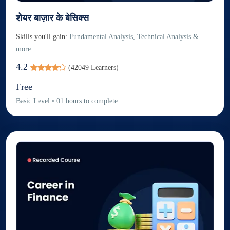
शेयर बाज़ार के बेसिक्स
Skills you'll gain:
Fundamental Analysis, Technical Analysis &
more
4.2
(
42049
Learners)
Free
Basic
Level
•
01
hours to complete