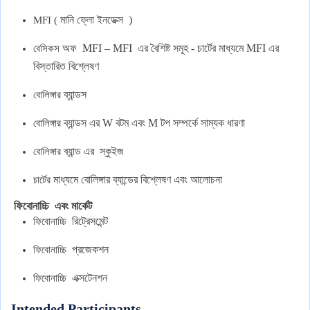
মানি
ফ্লো
ইনডেক্স
)
MFI (
অফ
MFI – MFI
এর
বৈশিষ্ট
সমূহ
-
চার্টের
মাধ্যমে
MFI
এর
বেসিকস
বিস্তারিত
বিশ্লেষণ
ব্যান্ডস
বোলিঙ্গার
ব্যান্ডস
এর
W
বটম
এবং
M
টপ
সম্পর্কে
সাম্যক
ধারণা
বোলিঙ্গার
ব্যান্ড
এর
স্কুইজ
বোলিঙ্গার
মাধ্যমে
বোলিঙ্গার
ব্যান্ডের
বিশ্লেষণ
এবং
আলোচনা
চার্টের
ফিবোনাচ্চি
এবং
মার্কেট
রিট্রেসমেন্ট
ফিবোনাচ্চি
প্রজেকশন
ফিবোনাচ্চি
এক্সটেনশন
ফিবোনাচ্চি
Intended Participants