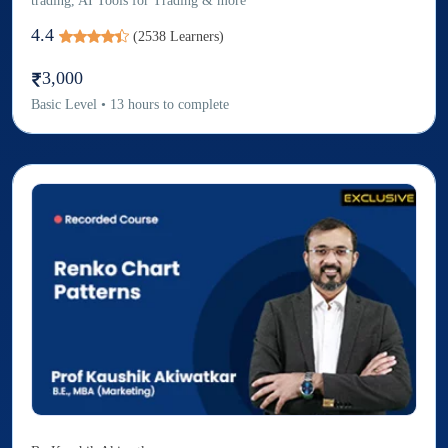
trading, AI Tools for Trading & more
4.4
(
2538
Learners)
3,000
Basic
Level
•
13
hours to complete