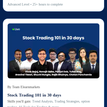
Advanced
Level
•
25
+
hours to complete
By
Team Elearnmarkets
Stock Trading 101 in 30 days
Skills you'll gain:
Trend Analysis, Trading Strategies, option