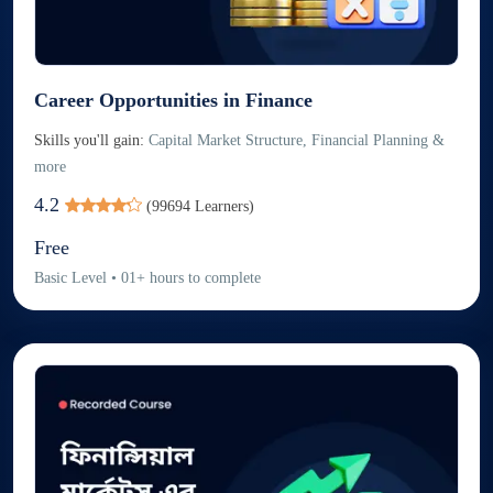
Career Opportunities in Finance
Skills you'll gain:
Capital Market Structure, Financial Planning &
more
4.2
(
99694
Learners)
Free
Basic
Level
•
01
+
hours to complete