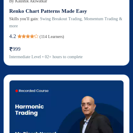
By
Kaushik Akiwatkar
Renko Chart Patterns Made Easy
Skills you'll gain:
Swing Breakout Trading, Momentum Trading &
more
4.2
(
114
Learners)
999
Intermediate
Level
•
02
+
hours to complete