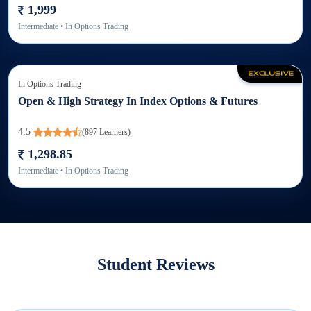
1,999
Intermediate
• In
Options Trading
In
Options Trading
Open & High Strategy In Index Options & Futures
4.5
(
897
Learners)
1,298.85
Intermediate
• In
Options Trading
Student Reviews