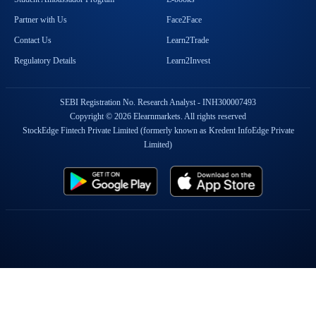
Partner with Us
Face2Face
Contact Us
Learn2Trade
Regulatory Details
Learn2Invest
SEBI Registration No. Research Analyst - INH300007493
Copyright © 2026 Elearnmarkets. All rights reserved
StockEdge Fintech Private Limited (formerly known as Kredent InfoEdge Private
Limited)
Popular On Elearnmarkets
Market Superheroes:
Vivek Bajaj
|
Chetan Panchamia
|
Ashish Kyal
|
Premal Parekh
|
Abhijit Paul
|
Jegan
|
Sivakumar Jayachadran
|
Jyoti Budhia
|
Vivek Gadodia
|
Vishal
Mehta
|
Piyush Chaudhry
|
Santosh Pasi
|
Gomathi Shankar