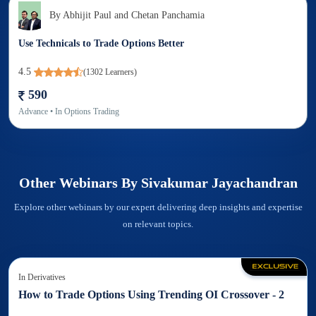
By
Abhijit Paul and Chetan Panchamia
Use Technicals to Trade Options Better
4.5
(
1302
Learners)
590
Advance
• In
Options Trading
Other Webinars By
Sivakumar Jayachandran
Explore other webinars by our expert delivering deep insights and expertise
on relevant topics.
In
Derivatives
How to Trade Options Using Trending OI Crossover - 2