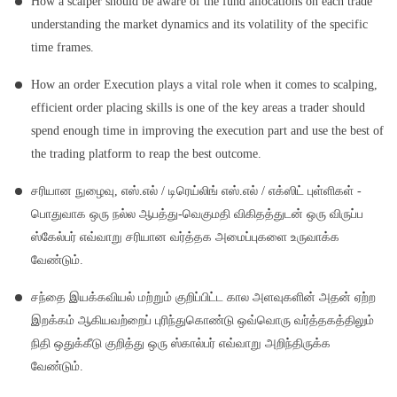
How a scalper should be aware of the fund allocations on each trade
understanding the market dynamics and its volatility of the specific
time frames.
How an order Execution plays a vital role when it comes to scalping,
efficient order placing skills is one of the key areas a trader should
spend enough time in improving the execution part and use the best of
the trading platform to reap the best outcome.
சரியான நுழைவு, எஸ்.எல் / டிரெய்லிங் எஸ்.எல் / எக்ஸிட் புள்ளிகள் -
பொதுவாக ஒரு நல்ல ஆபத்து-வெகுமதி விகிதத்துடன் ஒரு விருப்ப
ஸ்கேல்பர் எவ்வாறு சரியான வர்த்தக அமைப்புகளை உருவாக்க
வேண்டும்.
சந்தை இயக்கவியல் மற்றும் குறிப்பிட்ட கால அளவுகளின் அதன் ஏற்ற
இறக்கம் ஆகியவற்றைப் புரிந்துகொண்டு ஒவ்வொரு வர்த்தகத்திலும்
நிதி ஒதுக்கீடு குறித்து ஒரு ஸ்கால்பர் எவ்வாறு அறிந்திருக்க
வேண்டும்.