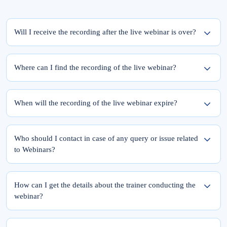
Will I receive the recording after the live webinar is over?
Yes, the recording of the webinar will be available within 24 hours from the
completion of the live session.
Where can I find the recording of the live webinar?
To access the recording of the live webinar, please follow these two steps:
Step 1: Log into elearnmarkets using your email ID and password.
When will the recording of the live webinar expire?
Step 2: Go to ‘My Account’ and click on the ‘My Webinars’ tab.
Once you register for the webinar, your access to its recording is for a lifetime.
The recordings of the webinars you have joined till date will be available in the
Who should I contact in case of any query or issue related
‘My Webinars’ section.
to Webinars?
Please feel free to reach out to Team Support at 9051622255.
You can also drop a mail at
support@elearnmarkets.com
How can I get the details about the trainer conducting the
webinar?
At Elearnmarkets, all our trainers are highly qualified and experts in their particular