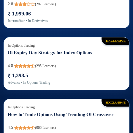
2.8
(
297
Learners)
1,999.06
Intermediate
• In
Derivatives
In
Options Trading
Oi Expiry Day Strategy for Index Options
4.8
(
295
Learners)
1,398.5
Advance
• In
Options Trading
In
Options Trading
How to Trade Options Using Trending OI Crossover
4.5
(
906
Learners)