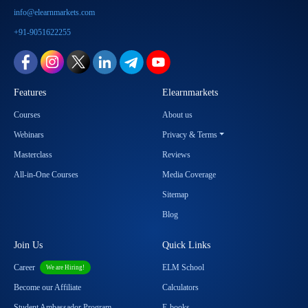
info@elearnmarkets.com
+91-9051622255
Features
Elearnmarkets
Courses
About us
Webinars
Privacy & Terms
Masterclass
Reviews
All-in-One Courses
Media Coverage
Sitemap
Blog
Join Us
Quick Links
Career
ELM School
We are Hiring!
Become our Affiliate
Calculators
Student Ambassador Program
E-books