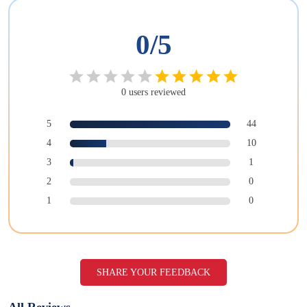
0
/5
0
users
reviewed
5
44
4
10
3
1
2
0
1
0
SHARE YOUR FEEDBACK
All Reviews