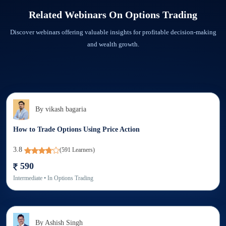
in every way possible.
Step 2: Check the Download tab in the Elearnmarkets app. You will find the
Related Webinars On
Options Trading
recorded webinar downloaded.
Discover webinars offering valuable insights for profitable decision-making
and wealth growth.
By
vikash bagaria
How to Trade Options Using Price Action
3.8
(
591
Learners)
590
Intermediate
• In
Options Trading
By
Ashish Singh