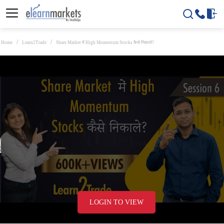
Home
Learn2Trade
Share Market में High Momentum Stocks कैसे निकाले?
LOGIN TO VIEW